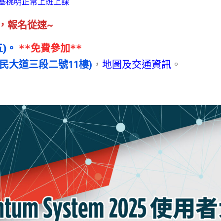
基桃明正常上班上課
有限，報名從速~
)
。
**免費參加**
民大道三段二號11樓)
，
地圖及交通資訊
。