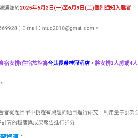
篩選並於
2025年6月2日(
一
)至
6月3日(
二
)
個別通知入選者
。
9928；E-mail：ntuq2018@gmail.com。
食宿安排(住宿旅館為
台北長榮桂冠酒店
，將安排3人房或4
。
會者從題目單中挑選有興趣的題目進行研究，利用量子計算
量子計算的程度與成果報告進行評分。
t學習資源：