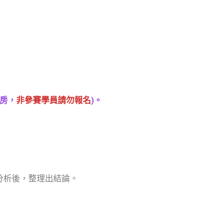
人房，
非參賽學員請勿報名
)。
分析後，整理出結論。